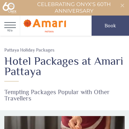
CELEBRATING ONYX'S 60TH
ANNIVERSARY
Book
메뉴
Pattaya Holiday Packages
Hotel Packages at Amari
Pattaya
Tempting Packages Popular with Other
Travellers