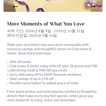
More Moments of What You Love
숙박 기간:
2026년 8월 9일 - 2026년 10월 31일
예약 마감일:
2026년 8월 14일
Make your next Amari stay even more memorable with
exclusive savings and thoughtful extras on Club rooms &
Suites. Book direct and enjoy:
• 20% off rooms
• Club rooms & Suites enjoy 25% off, plus 3X points and THB
1,000 dining credit & THB 500 spa credit
• Up to 16% extra off for ONYX Rewards members
• Total savings of up to 37% off
• Flexible cancellation for added peace of mind
From warm service and contemporary comfort to thoughtful
details that make every stay feel special, Amari gives you
more moments to enjoy, share and remember.