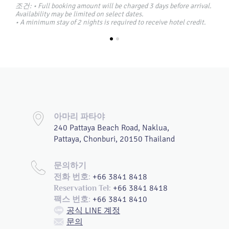
조건: • Full booking amount will be charged 3 days before arrival.
Availability may be limited on select dates.
• A minimum stay of 2 nights is required to receive hotel credit.
지금 예약하기
아마리 파타야
240 Pattaya Beach Road, Naklua,
Pattaya, Chonburi, 20150 Thailand
문의하기
+66 3841 8418
전화 번호:
+66 3841 8418
Reservation Tel:
+66 3841 8410
팩스 번호:
공식 LINE 계정
문의