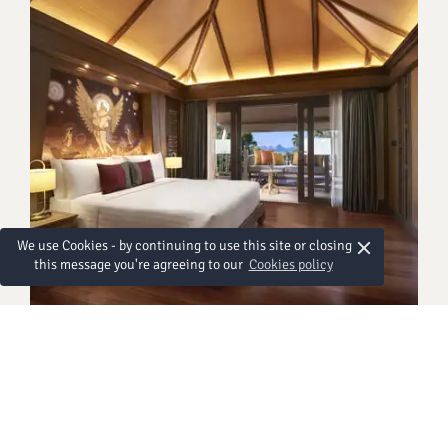
×
We use Cookies - by continuing to use this site or closing
this message you're agreeing to our
Cookies policy
객실
그랜드 디럭스 룸
A sense of space, tranquillity and celebration of
vogue living effortlessly blend together in the 54
square-metre Grand Deluxe. Each contemporary