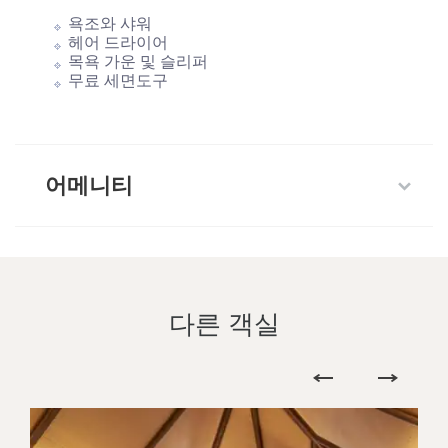
욕조와 샤워
헤어 드라이어
목욕 가운 및 슬리퍼
무료 세면도구
어메니티
다른 객실