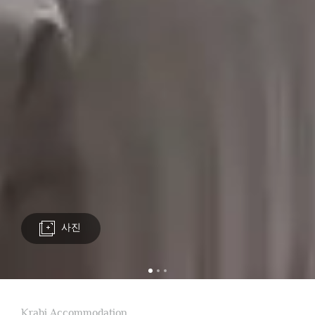
사진
Krabi Accommodation