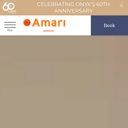
CELEBRATING ONYX'S 60TH
ANNIVERSARY
Book
메뉴