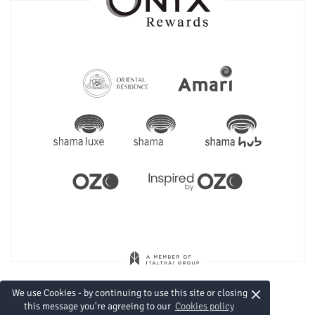
×
We use Cookies - by continuing to use this site or closing
this message you're agreeing to our
Cookies policy