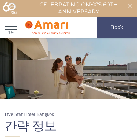
CELEBRATING ONYX'S 60TH
ANNIVERSARY
Book
메뉴
Five Star Hotel Bangkok
간략 정보