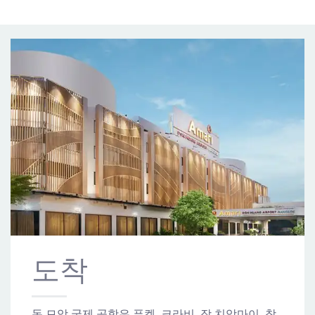
도착
돈 므앙 국제 공항은 푸켓, 크라비, 장 치앙마이, 창