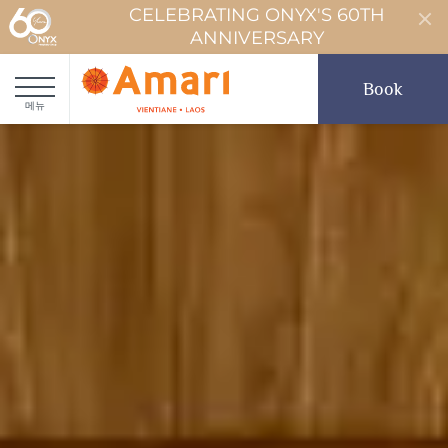
CELEBRATING ONYX'S 60TH
ANNIVERSARY
Book
메뉴